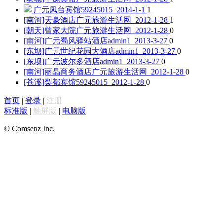
广元凤台宾馆
59245015 2014-1-1
1
[南河]天豪酒店
广元旅游生活网 2012-1-28
1
[朝天]曾家大院
广元旅游生活网 2012-1-28
0
[南河]广元蜀风驿站酒店
admin1 2013-3-27
0
[东坝]广元世纪花园大酒店
admin1 2013-3-27
0
[东坝]广元波尔多酒店
admin1 2013-3-27
0
[南河]丽晶商务酒店
广元旅游生活网 2012-1-28
0
[苍溪]梨都宾馆
59245015 2012-1-28
0
首页
|
登录
|
注册
标准版
|
触屏版
|
电脑版
© Comsenz Inc.