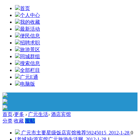
首页
个人中心
我的收藏
最新活动
便民信息
招聘求职
旅游景区
同城群组
搜索信息
全部栏目
广元E通
电脑版
首页
›
更多
›
广元生活
›
酒店宾馆
分类
收藏
发帖
广元市主要星级饭店宾馆推荐
59245015 2012-1-28
0
[老城]中源宾馆
广元旅游生活网 2012-1-28
1