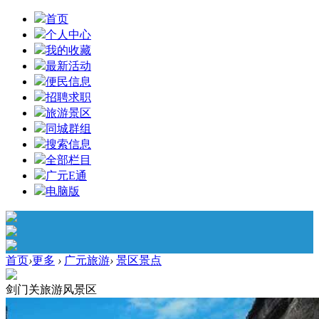
首页
个人中心
我的收藏
最新活动
便民信息
招聘求职
旅游景区
同城群组
搜索信息
全部栏目
广元E通
电脑版
首页
›
更多
›
广元旅游
›
景区景点
剑门关旅游风景区