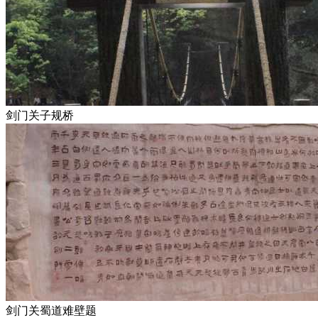
剑门关子规桥
剑门关蜀道难壁题