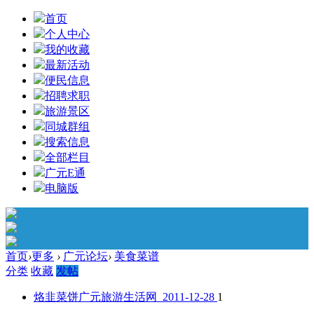
首页
个人中心
我的收藏
最新活动
便民信息
招聘求职
旅游景区
同城群组
搜索信息
全部栏目
广元E通
电脑版
首页
›
更多
›
广元论坛
›
美食菜谱
分类
收藏
发帖
烙韭菜饼
广元旅游生活网 2011-12-28
1