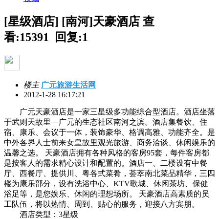
[星级酒店] [南河]天豪酒店
查
看:15391 回复:1
楼主
广元旅游生活网
2012-1-28 16:17:21
广元天豪酒店是一家三星级多功能综合型酒店。酒店坐落
于武则天故里—广元的生态社区南河之滨。酒店集餐饮、住
宿、康乐、会议于一体，装饰豪华、格调高雅、功能齐全。是
中外各界人士前来女皇故里观光旅游、商务洽谈、休闲娱乐的
温馨之选。 天豪酒店拥有各种风格的客房95套，每件客房都
是按客人的需求精心设计和配置的。酒店一、二楼设有中餐
厅、西餐厅、提供川、粤各式菜肴，荟萃南北菜品精华，三四
楼为康乐部分，设有洗浴中心、KTV歌城、休闲茶坊、保健
浴足等，是您娱乐、休闲的理想场所。 天豪酒店高素质的员
工队伍，将以热情、周到、贴心的服务，迎接八方宾朋。
酒店类型：3星级