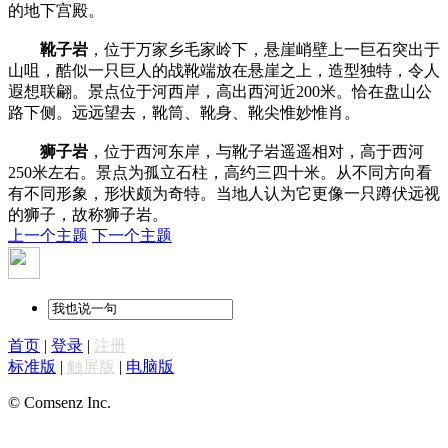
的地下宫殿。
靴子岩
，位于万家乡毛家岭下，悬崖峭壁上一巨石突出于
山咀，酷似一只巨人的战靴端放在悬崖之上，造型独特，令人
遐想联翩。景点位于河西岸，高出西河近200米。恰在盘山公
路下侧。远远望去，靴筒、靴身、靴尖惟妙惟肖。
狮子岩
，位于西河东岸，与靴子岩遥遥相对，高于西河
250米左右。景点为孤立石柱，高约三四十米。从不同方向看
有不同形象，形状颇为奇特。当地人认为它更像一只蹲伏远视
的狮子，故称狮子岩。
上一个主题
下一个主题
首页
|
登录
|
注册
标准版
|
触屏版
|
电脑版
© Comsenz Inc.