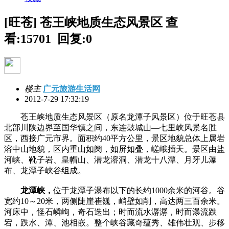
[旺苍] 苍王峡地质生态风景区
查
看:15701 回复:0
楼主
广元旅游生活网
2012-7-29 17:32:19
苍王峡地质生态风景区（原名龙潭子风景区）位于旺苍县
北部川陕边界至国华镇之间，东连鼓城山—七里峡风景名胜
区，西接广元市界。面积约40平方公里，景区地貌总体上属岩
溶中山地貌，区内重山如阕，如屏如叠，嵯峨插天。景区由盐
河峡、靴子岩、皇帽山、潜龙溶洞、潜龙十八潭、月牙儿瀑
布、龙潭子峡谷组成。
龙潭峡，
位于龙潭子瀑布以下的长约1000余米的河谷。谷
宽约10～20米，两侧陡崖崔巍，峭壁如削，高达两三百余米。
河床中，怪石嶙峋，奇石迭出；时而流水潺潺，时而瀑流跌
宕，跌水、潭、池相嵌。整个峡谷藏奇蕴秀、雄伟壮观、步移