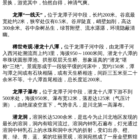
景换，游览其中，怡然自得，神清气爽。
龙潭“一线天”
，
位于龙潭子河中段，长约200米。谷底最
宽处约2米，狭窄处仅有0.5米。谷岸陡直，峭壁如削，高达
300余米。谷中杂树丛生，绿苔附壁、流水潺潺，环境隐蔽清
幽。
稀世奇观-潜龙十八潭，
位于龙潭子河中段，由龙潭子河
入西河处溯流而上约3里，海拔950～1000米间。潜龙十八潭的
串珠状圆形潭池、拱形双层天生桥、形象逼真的“潜龙”堪
称“三绝”。景观形成于一段较平缓的河床中，宽约150米，潭
与潭之间或有石块相隔，或有天生桥相连，间距三五米至二十
余米不等。十八潭首尾相连，总长度近200米。
龙潭子瀑布，
位于龙潭子河中段，潜龙十八潭下游不到
500米处，海拔950米。瀑布宽12米，落差达125米（气压计
测），由绝崖凌空直下，气势非凡，是川北第一高瀑布。
潜龙洞，
溶洞长达5200余米，是迄今为止川北地区发现的
最长的溶洞，洞内有暗河流过。溶洞内钟乳石遍布，灯光通过
溶洞中钟乳石上的水珠和洞中水汽的折射，变幻出赤、橙、
黄、绿、青、蓝、紫的壮丽景观，溶洞宛然成了一座金壁辉煌