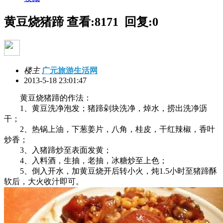
黄豆烧猪蹄
查看:8171 回复:0
楼主
广元旅游生活网
2013-5-18 23:01:47
黄豆烧猪蹄的作法：
1、黄豆洗净泡发；猪蹄剁块洗净，焯水，捞出洗净沥
干；
2、热锅上油，下葱姜片，八角，桂皮，干红辣椒，香叶
炒香；
3、入猪蹄炒至表面发黄；
4、入料酒，生抽，老抽，冰糖炒至上色；
5、倒入开水，加黄豆烧开后转小火，炖1.5小时至猪蹄酥
软后，大火收汁即可。